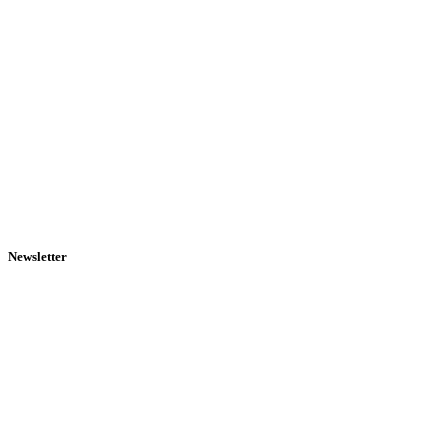
Newsletter
Mit unserem wöchentlichen Newsletter bleiben Sie auf dem
Laufenden.
Name
Name