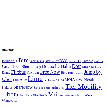
Stadt
Stadt
E-Mail Adresse
max@mustermann.de
Abschicken
Ich habe die
Datenschutzerklärung
gelesen, akzeptiere diese und
melde mich für diesen Newsletter an.
Anbieter
Bird
BVG
BerlKönig
BlaBlaBus
BlaBlaCar
Cambio
Call a Bike
Car2Go
Deutsche Bahn
Dott
Circ
CleverShuttle
Coup
DriveNow
Ehang
Free Now
Flixbus
Jump by
Flixtrain
Emmy
Hive
insider
JUMP
Lime
Uber
MOIA
Nextbike
Lilium Jet
Miles
MVG
Lufthansa
Tier Mobility
ShareNow
Spin
Pinkbus
Sixt
Sixt Share
Tesla
Uber
Voi
Uber Eats
Wind
weshare
Uber Freight
Volocopter
Wingcopter