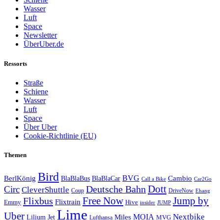
Wasser
Luft
Space
Newsletter
ÜberUber.de
Ressorts
Straße
Schiene
Wasser
Luft
Space
Über Uber
Cookie-Richtlinie (EU)
Themen
Bird
BVG
BerlKönig
BlaBlaBus
BlaBlaCar
Cambio
Call a Bike
Car2Go
Deutsche Bahn
Dott
Circ
CleverShuttle
Coup
DriveNow
Ehang
Free Now
Flixbus
Jump by
Flixtrain
Emmy
Hive
insider
JUMP
Lime
Uber
MOIA
Nextbike
Lilium Jet
Miles
MVG
Lufthansa