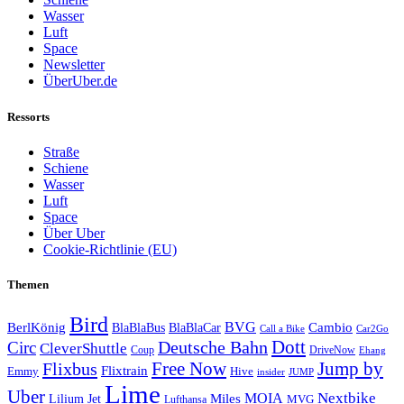
Wasser
Luft
Space
Newsletter
ÜberUber.de
Ressorts
Straße
Schiene
Wasser
Luft
Space
Über Uber
Cookie-Richtlinie (EU)
Themen
Bird
BVG
BerlKönig
BlaBlaBus
BlaBlaCar
Cambio
Call a Bike
Car2Go
Deutsche Bahn
Dott
Circ
CleverShuttle
Coup
DriveNow
Ehang
Free Now
Flixbus
Jump by
Flixtrain
Emmy
Hive
insider
JUMP
Lime
Uber
MOIA
Nextbike
Lilium Jet
Miles
MVG
Lufthansa