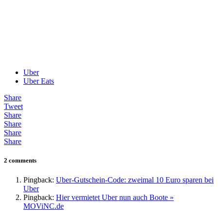
max@mustermann.de
Abschicken
Ich habe die
Datenschutzerklärung
gelesen, akzeptiere diese und
melde mich für diesen Newsletter an.
Uber
Uber Eats
Share
Tweet
Share
Share
Share
Share
2 comments
Pingback:
Uber-Gutschein-Code: zweimal 10 Euro sparen bei
Uber
Pingback:
Hier vermietet Uber nun auch Boote »
MOViNC.de