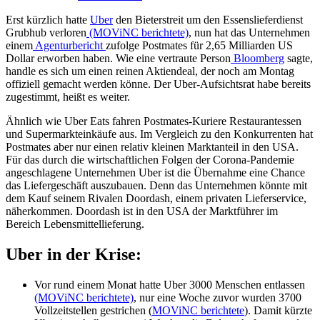
Erst kürzlich hatte
Uber
den Bieterstreit um den Essenslieferdienst
Grubhub verloren
(MOViNC berichtete)
, nun hat das Unternehmen
einem
Agenturbericht
zufolge Postmates für 2,65 Milliarden US
Dollar erworben haben. Wie eine vertraute Person
Bloomberg
sagte,
handle es sich um einen reinen Aktiendeal, der noch am Montag
offiziell gemacht werden könne. Der Uber-Aufsichtsrat habe bereits
zugestimmt, heißt es weiter.
Ähnlich wie Uber Eats fahren Postmates-Kuriere Restaurantessen
und Supermarkteinkäufe aus. Im Vergleich zu den Konkurrenten hat
Postmates aber nur einen relativ kleinen Marktanteil in den USA.
Für das durch die wirtschaftlichen Folgen der Corona-Pandemie
angeschlagene Unternehmen Uber ist die Übernahme eine Chance
das Liefergeschäft auszubauen. Denn das Unternehmen könnte mit
dem Kauf seinem Rivalen Doordash, einem privaten Lieferservice,
näherkommen. Doordash ist in den USA der Marktführer im
Bereich Lebensmittellieferung.
Uber in der Krise:
Vor rund einem Monat hatte Uber 3000 Menschen entlassen
(MOViNC berichtete)
, nur eine Woche zuvor wurden 3700
Vollzeitstellen gestrichen (
MOViNC berichtete
). Damit kürzte