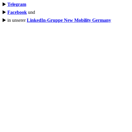
▶️
Telegram
▶️
Facebook
und
▶️ in unserer
LinkedIn-Gruppe New Mobility Germany
Newsletter
Mobilität verändert sich.
Mit unserem wöchentlichen Newsletter bleiben Sie zu den
Themen Car- und Bike-Sharing, zu E-Scootern, ÖPNV und
allen anderen Mobilitäts-Trends auf dem Laufenden.
Mehr erfahren
Name
Name
Stadt
Stadt
E-Mail Adresse