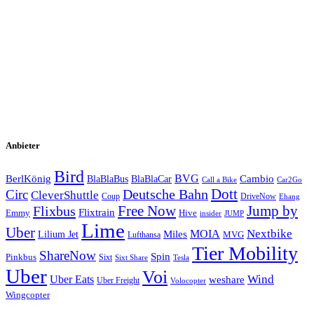
Stadt
Stadt
E-Mail Adresse
max@mustermann.de
Abschicken
Ich habe die
Datenschutzerklärung
gelesen, akzeptiere diese und
melde mich für diesen Newsletter an.
Anbieter
Bird
BVG
BerlKönig
BlaBlaBus
BlaBlaCar
Cambio
Call a Bike
Car2Go
Deutsche Bahn
Dott
Circ
CleverShuttle
Coup
DriveNow
Ehang
Free Now
Flixbus
Jump by
Flixtrain
Emmy
Hive
insider
JUMP
Lime
Uber
MOIA
Nextbike
Lilium Jet
Miles
MVG
Lufthansa
Tier Mobility
ShareNow
Spin
Pinkbus
Sixt
Sixt Share
Tesla
Uber
Voi
Uber Eats
Wind
weshare
Uber Freight
Volocopter
Wingcopter