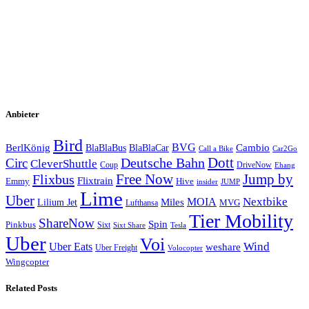
E-Mail Adresse
max@mustermann.de
Abschicken
Ich habe die
Datenschutzerklärung
gelesen, akzeptiere diese und
melde mich für diesen Newsletter an.
Anbieter
Bird
BVG
BerlKönig
BlaBlaBus
BlaBlaCar
Cambio
Call a Bike
Car2Go
Deutsche Bahn
Dott
Circ
CleverShuttle
Coup
DriveNow
Ehang
Free Now
Flixbus
Jump by
Flixtrain
Emmy
Hive
insider
JUMP
Lime
Uber
MOIA
Nextbike
Lilium Jet
Miles
MVG
Lufthansa
Tier Mobility
ShareNow
Spin
Pinkbus
Sixt
Sixt Share
Tesla
Uber
Voi
Uber Eats
Wind
weshare
Uber Freight
Volocopter
Wingcopter
Related Posts