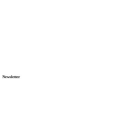
Newsletter
Mit unserem wöchentlichen Newsletter bleiben Sie auf dem
Laufenden.
Name
Name