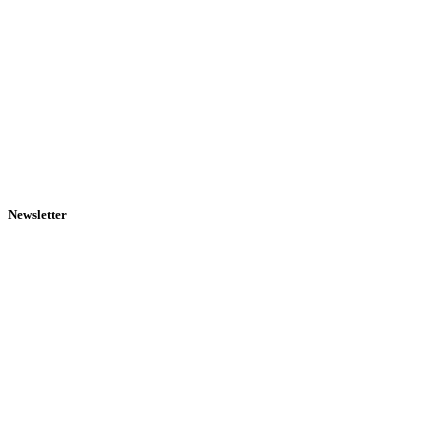
Newsletter
Mit unserem wöchentlichen Newsletter bleiben Sie auf dem
Laufenden.
Name
Name
Stadt
Stadt